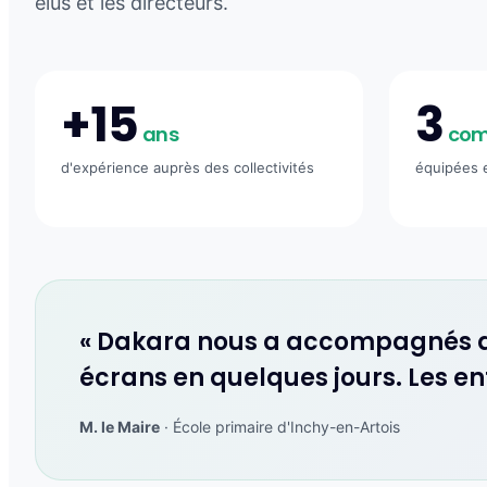
élus et les directeurs.
+15
3
ans
co
d'expérience auprès des collectivités
équipées 
« Dakara nous a accompagnés de 
écrans en quelques jours. Les enf
M. le Maire
· École primaire d'Inchy-en-Artois