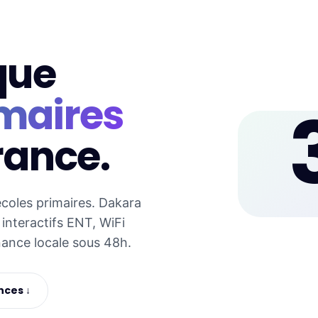
que
imaires
rance.
écoles primaires. Dakara
interactifs ENT, WiFi
nance locale sous 48h.
nces ↓