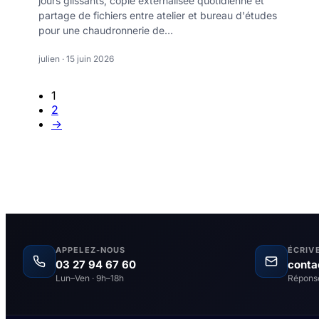
jours glissants, copie externalisée quotidienne et
partage de fichiers entre atelier et bureau d'études
pour une chaudronnerie de…
julien · 15 juin 2026
1
2
→
APPELEZ-NOUS
ÉCRIV
03 27 94 67 60
conta
Lun–Ven · 9h–18h
Répons