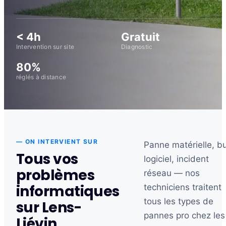
< 4h
Gratuit
Intervention sur site
Diagnostic
80%
réglés à distance
— ON INTERVIENT SUR
Panne matérielle, b
Tous vos
logiciel, incident
problèmes
réseau — nos
informatiques
techniciens traitent
tous les types de
sur Lens-
pannes pro chez les
Liévin