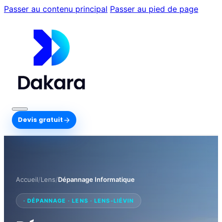
Passer au contenu principal
Passer au pied de page
Devis gratuit
Accueil
/
Lens
/
Dépannage Informatique
· DÉPANNAGE · LENS · LENS-LIÉVIN