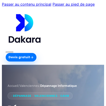
Passer au contenu principal
Passer au pied de page
Devis gratuit
Accueil
/
Valenciennes
/
Dépannage Informatique
· DÉPANNAGE · VALENCIENNES · CAVM