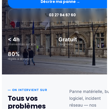
Décrire ma panne →
03 27 94 67 60
< 4h
Gratuit
Intervention sur site
Diagnostic
80%
réglés à distance
— ON INTERVIENT SUR
Panne matérielle, b
Tous vos
logiciel, incident
problèmes
réseau — nos