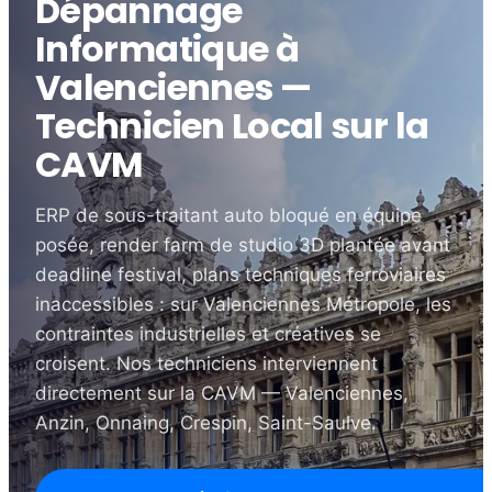
Dépannage
Informatique à
Valenciennes —
Technicien Local sur la
CAVM
ERP de sous-traitant auto bloqué en équipe
posée, render farm de studio 3D plantée avant
deadline festival, plans techniques ferroviaires
inaccessibles : sur Valenciennes Métropole, les
contraintes industrielles et créatives se
croisent. Nos techniciens interviennent
directement sur la CAVM — Valenciennes,
Anzin, Onnaing, Crespin, Saint-Saulve.