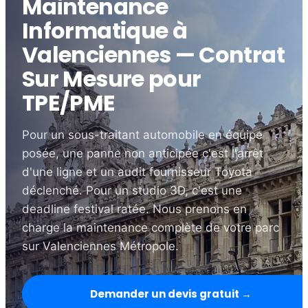
Maintenance
Informatique à
Valenciennes — Contrat
Sur Mesure pour
TPE/PME
Pour un sous-traitant automobile en équipe
posée, une panne non anticipée c'est l'arrêt
d'une ligne et un audit fournisseur Toyota
déclenché. Pour un studio 3D, c'est une
deadline festival ratée. Nous prenons en
charge la maintenance complète de votre parc
sur Valenciennes Métropole.
Demander un devis gratuit →