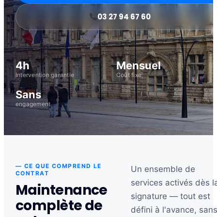
03 27 94 67 60
4h
Mensuel
Intervention garantie
Coût fixe
Sans
engagement
— CE QUE COMPREND LE
Un ensemble de
CONTRAT
services activés dès l
Maintenance
signature — tout est
complète de
défini à l'avance, san