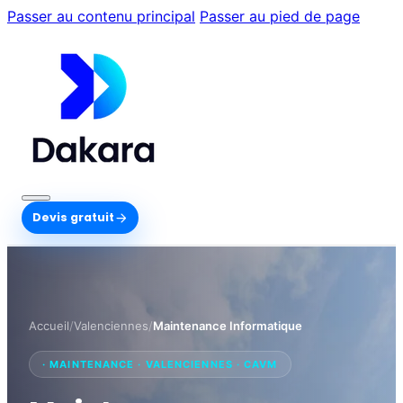
Passer au contenu principal
Passer au pied de page
Devis gratuit
Accueil
/
Valenciennes
/
Maintenance Informatique
· MAINTENANCE · VALENCIENNES · CAVM